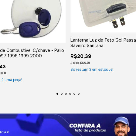
Lanterna Luz de Teto Gol Passa
Saveiro Santana
de Combustível C/chave - Palio
997 1998 1999 2000
R$20,39
4
x
de
R$5,68
43
Só restam
3
em estoque!
8,08
 última peça!