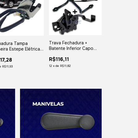
Trava Fechadura +
hadura Tampa
Batente Inferior Capo
eira Estepe Elétrica
F250 F350 F4000
 Idea Adventure
R$116,11
17,28
12
x
de
R$11,82
e
R$11,93