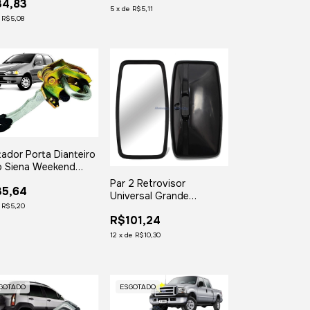
34,83
5
x
de
R$5,11
e
R$5,08
tador Porta Dianteiro
io Siena Weekend
6 1997 1998 1999
Par 2 Retrovisor
35,64
0 Esq ou Dir
Universal Grande
e
R$5,20
Caminhao Onibus Ford
R$101,24
Mb Gm
12
x
de
R$10,30
GOTADO
ESGOTADO