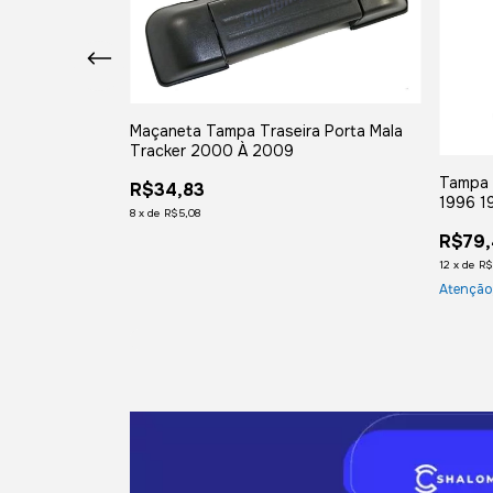
Maçaneta Tampa Traseira Porta Mala
Fusca 1200
Tracker 2000 À 2009
Tampa 
R$34,83
1996 1
8
x
de
R$5,08
R$79,
12
x
de
R$
Atenção,