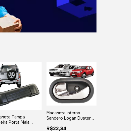
Macaneta Interna
aneta Tampa
Sandero Logan Duster
eira Porta Mala
Oroch Cromada Lado
cker 2000 À 2009
R$22,34
Esquerdo