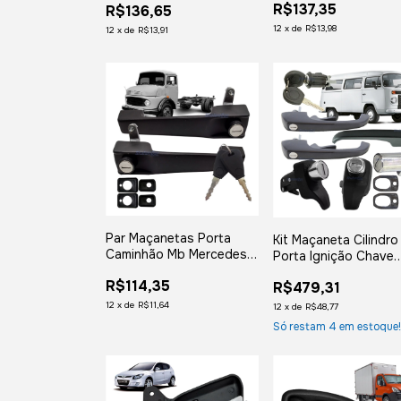
R$137,35
R$136,65
2008 2009 2010 20
1993 1994 a 1996
2012 em Diante
Quadrado Original
12
x
de
R$13,98
12
x
de
R$13,91
Par Maçanetas Porta
Kit Maçaneta Cilindro
Caminhão Mb Mercedes
Porta Ignição Chave
1113 1313 1513
Kombi Carat 1997 19
R$114,35
R$479,31
1999 2000 2001 20
2003 2004 a 2013
12
x
de
R$11,64
12
x
de
R$48,77
Só restam
4
em estoque