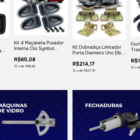
Kit 4 Maçaneta Puxador
Fec
Kit Dobradiça Limitador
Interna Clio Symbol
Tras
a
Porta Dianteiro Uno Elba
Scenic Megane
Fiat
Prêmio Fiorino
R$65,08
R$1
R$214,17
12
x
de
R$6,62
12
x
d
12
x
de
R$21,79