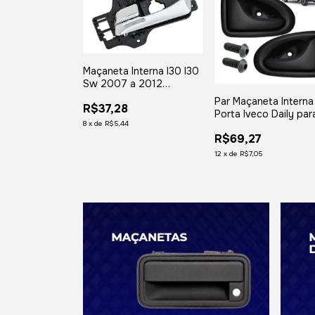
Maçaneta Interna I30 I30
Sw 2007 a 2012
Dianteira Lado Esquerdo
Par Maçaneta Interna
R$37,28
Porta Iveco Daily par
8
x
de
R$5,44
Vareta
R$69,27
12
x
de
R$7,05