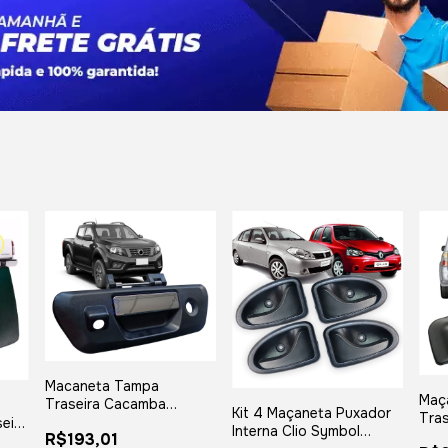
Macaneta Tampa
Maç
Traseira Cacamba
Kit 4 Maçaneta Puxador
Tras
Frontier 2017 2018 2019
eira
Interna Clio Symbol
Tra
R$193,01
2020 2021 C/ Furo P/