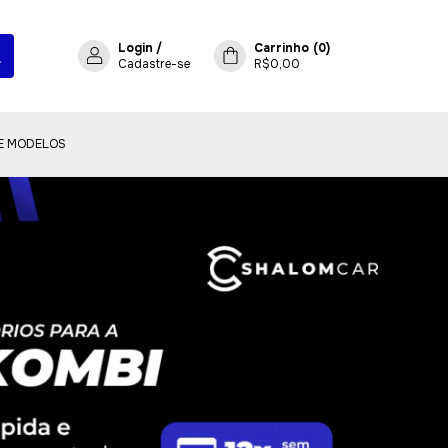
Login
/
Carrinho
(
0
)
Cadastre-se
R$0,00
E MODELOS