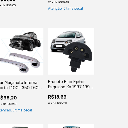
12
x
de
R$16,48
x
de
R$6,00
Atenção, última peça!
Brucutu Bico Ejetor
ar Maçaneta Interna
Esguicho Ka 1997 1998
orta F100 F350 F600
1999 2000 2001 Ate
962 À 1971
R$18,69
2013
$98,20
4
x
de
R$5,20
2
x
de
R$9,99
tenção, última peça!