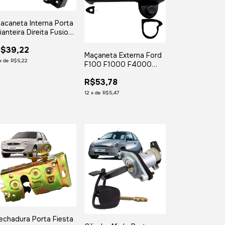
acaneta Interna Porta
ianteira Direita Fusion
006 2007 2008
$39,22
009 2010 2011 2012
Maçaneta Externa Ford
x
de
R$5,22
F100 F1000 F4000
Preta Esquerda
R$53,78
12
x
de
R$5,47
echadura Porta Fiesta