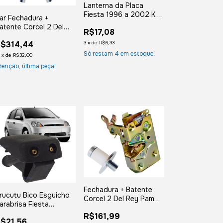
Lanterna da Placa
Fiesta 1996 a 2002 Ka
ar Fechadura +
Ate 2003
atente Corcel 2 Del
R$17,08
ey Pampa Belina
$314,44
3
x
de
R$6,33
Só restam
4
em estoque!
2
x
de
R$32,00
tenção, última peça!
Fechadura + Batente
rucutu Bico Esguicho
Corcel 2 Del Rey Pampa
arabrisa Fiesta
Belina Direito
cosport 2003 Ate
R$161,99
$21,56
012