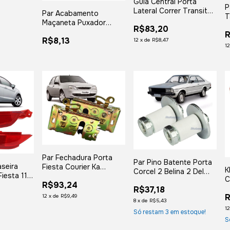
 Mondeo
Guia Central Porta
P
Lateral Correr Transit
Par Acabamento
T
2009 a 2012
Maçaneta Puxador
R
R$83,20
Interno Corcel Pampa
R
C
R$8,13
Marrom
12
x
de
R$8,47
1
Par Fechadura Porta
Par Pino Batente Porta
aseira
Fiesta Courier Ka
K
Corcel 2 Belina 2 Del
iesta 11
Dianteira Manual
C
Rey F1000 Pampa
R$93,24
 17
F
R$37,18
R
12
x
de
R$9,49
8
x
de
R$5,43
1
Só restam
3
em estoque!
S