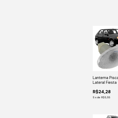
Lanterna Pisc
Lateral Fiesta
Ka Cristal C/
R$24,28
5
x
de
R$5,55