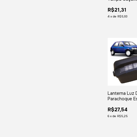
Traseira Cour
R$21,31
Ferro
4
x
de
R$5,93
Lanterna Luz 
Parachoque E
1987 1988 19
R$27,54
1991 1992 199
Sw Hobby Ve
6
x
de
R$5,25