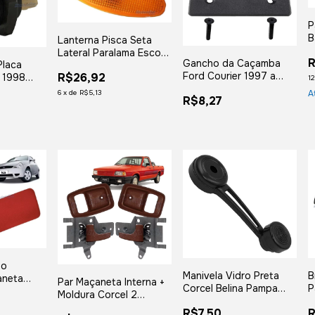
P
B
Lanterna Pisca Seta
R
Lateral Paralama Escort
R
Gancho da Caçamba
Placa
Zetec Mondeo
Ford Courier 1997 a
R$26,92
 1998
S/soquete
1
2013 + Parafusos
001 2002
6
x
de
R$5,13
A
R$8,27
005 a
no
B
Manivela Vidro Preta
aneta
Par Maçaneta Interna +
P
Corcel Belina Pampa
a Courier
Moldura Corcel 2
E
F1000 Maveric
Pampa Belina Del Rey
R
R$7,50
2