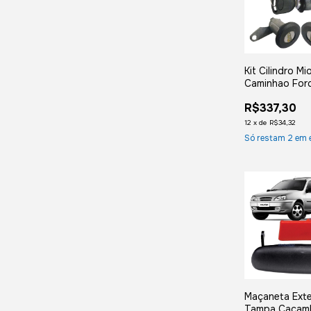
Kit Cilindro Mi
Caminhao For
F4000 F1400
R$337,30
12
x
de
R$34,32
Só restam
2
em 
Maçaneta Ext
Tampa Caçam