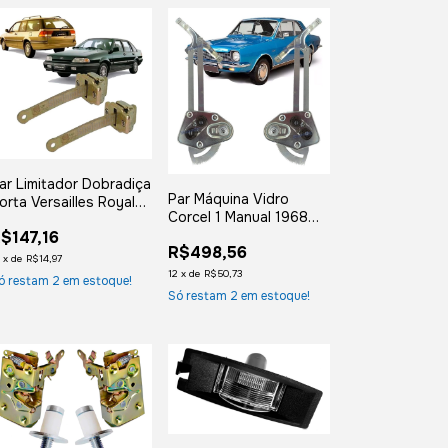
ar Limitador Dobradiça
Par Máquina Vidro
orta Versailles Royale
Corcel 1 Manual 1968
ianteiro / Traseiro
1969 1970 1971 1972
$147,16
R$498,56
1973 1974 1975 1976
2
x
de
R$14,97
1977
12
x
de
R$50,73
ó restam
2
em estoque!
Só restam
2
em estoque!