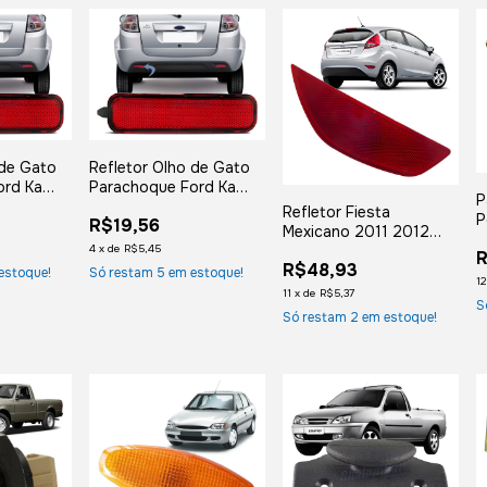
 de Gato
Refletor Olho de Gato
ord Ka
Parachoque Ford Ka
P
3 -
2011 2012 2013 -
Refletor Fiesta
P
R$19,56
Direito
Mexicano 2011 2012
D
4
x
de
R$5,45
2013 - Direito
R
R$48,93
estoque!
Só restam
5
em estoque!
1
11
x
de
R$5,37
S
Só restam
2
em estoque!