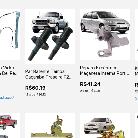
Reparo Excêntrico
a Vidro
K
Par Batente Tampa
Maçaneta Interna Porta
a Del Rey
M
Caçamba Traseira F250
Focus 2003 a 2007
1
1998 1999 2000 2001
R$41,24
R
Direito
2
R$60,19
2002 2003
9
x
de
R$5,48
1
12
x
de
R$6,12
estoque!
S