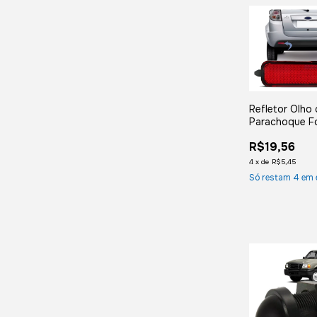
Refletor Olho
Parachoque F
2011 2012 201
R$19,56
Esquerdo
4
x
de
R$5,45
Só restam
4
em 