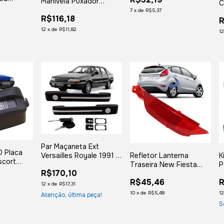
Manivela Puxador
C
ier Fundo
Corcel 1 e Belina 1
7
x
de
R$5,37
E
R$116,18
R
12
x
de
R$11,82
1
Par Maçaneta Ext
D Placa
Versailles Royale 1991 a
Refletor Lanterna
K
scort
1998 Friso Crom 2
Traseira New Fiesta
P
89 1990
R$170,10
Portas
2011 2012 2013 2014
T
3 a 1996
R$45,46
R
2015 2016 Lado
C
12
x
de
R$17,31
rona
Esquerdo Motorista
10
x
de
R$5,48
1
Atenção, última peça!
S