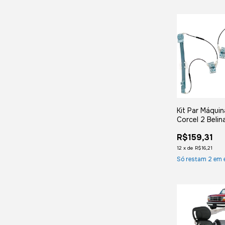
Kit Par Máquin
Corcel 2 Belin
Scala Manual
R$159,31
12
x
de
R$16,21
Só restam
2
em 