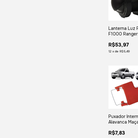
Lanterna Luz 
F1000 Ranger
1999 2000 2
R$53,97
2003 2004 2
2009
12
x
de
R$5,49
Puxador Inter
Alavanca Maç
Capo Ka Fiest
R$7,83