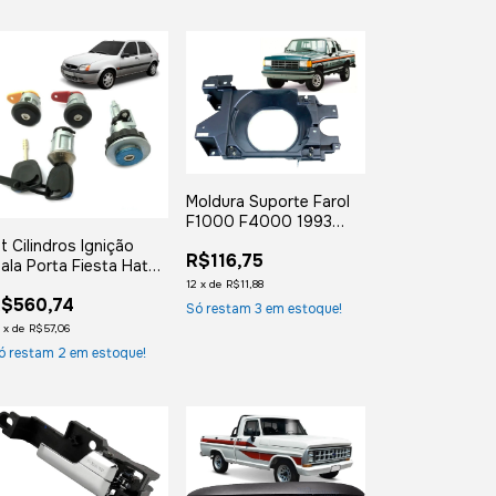
Moldura Suporte Farol
F1000 F4000 1993
1994 1995 1996 Direito
it Cilindros Ignição
R$116,75
ala Porta Fiesta Hatch
996 1997 1998 1999
12
x
de
R$11,88
$560,74
000 2001 2002
Só restam
3
em estoque!
2
x
de
R$57,06
ó restam
2
em estoque!