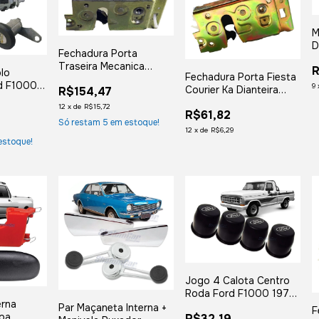
M
D
Fechadura Porta
2
Traseira Mecanica
R
2
olo
Fechadura Porta Fiesta
Escort Verona Pointer
d F1000
9
Courier Ka Dianteira
R$154,47
Lado Direito
0 1993
Direita Manual
12
x
de
R$15,72
R$61,82
Só restam
5
em estoque!
12
x
de
R$6,29
estoque!
Jogo 4 Calota Centro
Roda Ford F1000 1975
erna
a 1992 Original
Par Maçaneta Interna +
F
ba
R$32,19