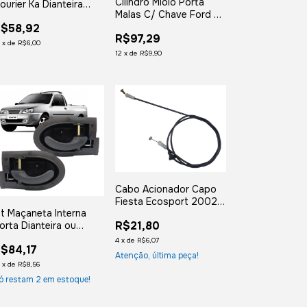
Cilindro Miolo Porta
ourier Ka Dianteira
Malas C/ Chave Ford Ka
squerda Manual
2002 2003 2004
$58,92
R$97,29
2005 2006 2007
2
x
de
R$6,00
12
x
de
R$9,90
Cabo Acionador Capo
Fiesta Ecosport 2002 a
it Maçaneta Interna
2014
R$21,80
orta Dianteira ou
raseira Fiesta Street
4
x
de
R$6,07
$84,17
ourier
Atenção, última peça!
2
x
de
R$8,56
ó restam
2
em estoque!