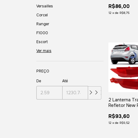
2002 À 2004
R$86,00
1996
Versailles
12
x
de
R$8,75
Corcel
Ranger
F1000
Escort
Ver mais
PREÇO
De
Até
2 Lanterna Tr
Refletor New F
12 13 14 15 16
R$93,60
12
x
de
R$9,52