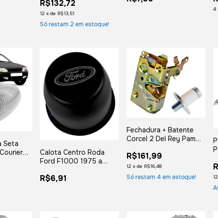
R$132,72
4
12
x
de
R$13,51
Só restam
2
em estoque!
Fechadura + Batente
Corcel 2 Del Rey Pampa
P
a Seta
Belina Esquerdo
P
Calota Centro Roda
 Courier
R$161,99
1
Ford F1000 1975 a
soquete
R
12
x
de
R$16,48
1992
Só restam
4
em estoque!
R$6,91
1
A