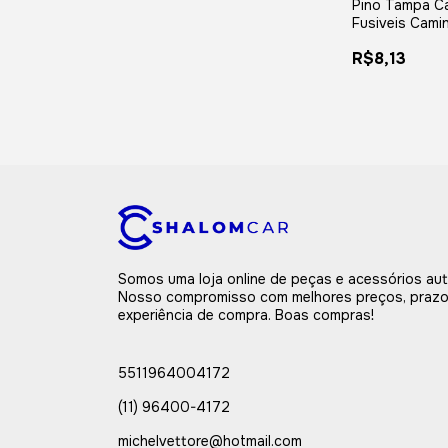
Pino Tampa Ca
Fusiveis Cami
Constellation 
R$8,13
Worker
Somos uma loja online de peças e acessórios au
Nosso compromisso com melhores preços, prazo
experiência de compra. Boas compras!
5511964004172
(11) 96400-4172
michelvettore@hotmail.com