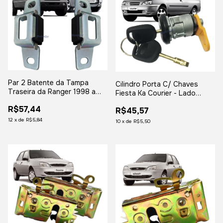
Par 2 Batente da Tampa
Cilindro Porta C/ Chaves
Traseira da Ranger 1998 a
Fiesta Ka Courier - Lado
2012 Courier
Esquerdo
R$57,44
R$45,57
12
x
de
R$5,84
10
x
de
R$5,50