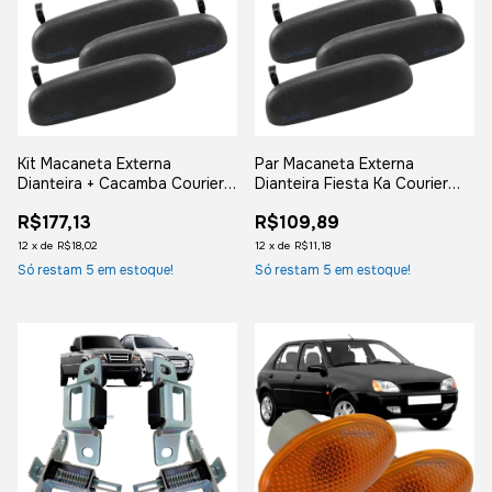
Kit Macaneta Externa
Par Macaneta Externa
Dianteira + Cacamba Courier
Dianteira Fiesta Ka Courier
Toda Metal
Toda Metal
R$177,13
R$109,89
12
x
de
R$18,02
12
x
de
R$11,18
Só restam
5
em estoque!
Só restam
5
em estoque!