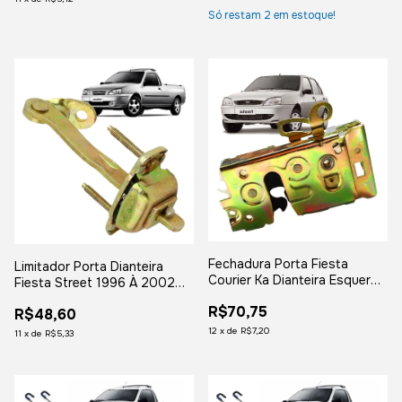
Só restam
2
em estoque!
Fechadura Porta Fiesta
Limitador Porta Dianteira
Courier Ka Dianteira Esquerda
Fiesta Street 1996 À 2002
Eletrica
Courier 1997 a 2013
R$70,75
R$48,60
12
x
de
R$7,20
11
x
de
R$5,33