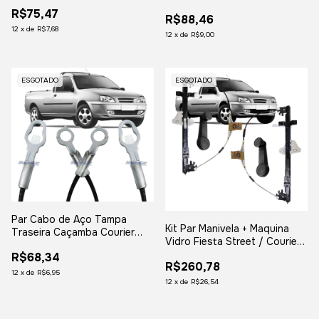
a 2013
Courier 1997 a 2013
R$75,47
R$88,46
12
x
de
R$7,68
12
x
de
R$9,00
ESGOTADO
ESGOTADO
Par Cabo de Aço Tampa
Kit Par Manivela + Maquina
Traseira Caçamba Courier
Vidro Fiesta Street / Courier
Ranger
2 Portas
R$68,34
R$260,78
12
x
de
R$6,95
12
x
de
R$26,54