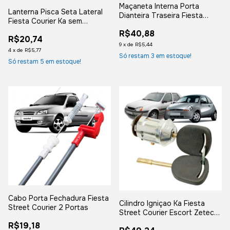
Maçaneta Interna Porta
Lanterna Pisca Seta Lateral
Dianteira Traseira Fiesta
Fiesta Courier Ka sem
Street Courier 1997 a 2002 -
Soquete Cristal
R$40,88
Lado Direito
R$20,74
9
x
de
R$5,44
4
x
de
R$5,77
Só restam
3
em estoque!
Só restam
5
em estoque!
Cabo Porta Fechadura Fiesta
Cilindro Igniçao Ka Fiesta
Street Courier 2 Portas
Street Courier Escort Zetec
1997 1998 1999 2000 2001
R$19,18