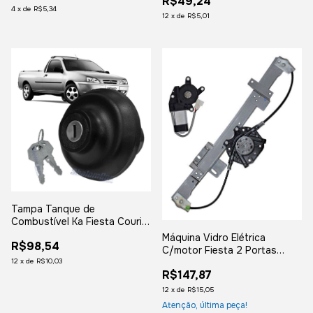
R$49,24
2002
4
x
de
R$5,34
12
x
de
R$5,01
Tampa Tanque de
Combustível Ka Fiesta Courier
1996 até 2002
Máquina Vidro Elétrica
R$98,54
C/motor Fiesta 2 Portas
1996 À 2002 Courier Lado
12
x
de
R$10,03
R$147,87
Esquerdo
12
x
de
R$15,05
Atenção, última peça!