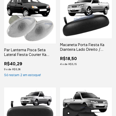
Macaneta Porta Fiesta Ka
Dianteira Lado Direito /
Par Lanterna Pisca Seta
Caçamba Courier
Lateral Fiesta Courier Ka
R$18,50
S/soquete Cristal
R$40,29
4
x
de
R$5,15
9
x
de
R$5,36
Só restam
2
em estoque!