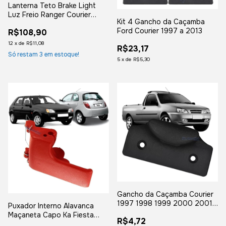
Lanterna Teto Brake Light
Luz Freio Ranger Courier
Kit 4 Gancho da Caçamba
F250
Ford Courier 1997 a 2013
R$108,90
12
x
de
R$11,08
R$23,17
Só restam
3
em estoque!
5
x
de
R$5,30
Gancho da Caçamba Courier
1997 1998 1999 2000 2001
Puxador Interno Alavanca
a 2013
Maçaneta Capo Ka Fiesta
R$4,72
Courier