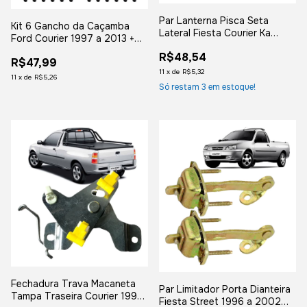
Par Lanterna Pisca Seta
Kit 6 Gancho da Caçamba
Lateral Fiesta Courier Ka
Ford Courier 1997 a 2013 +
C/soquete - Ambar Laranja
Parafuso
R$48,54
R$47,99
11
x
de
R$5,32
11
x
de
R$5,26
Só restam
3
em estoque!
Fechadura Trava Macaneta
Par Limitador Porta Dianteira
Tampa Traseira Courier 1997
Fiesta Street 1996 a 2002