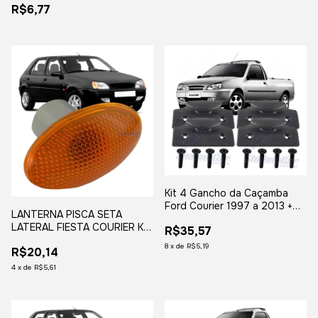
R$6,77
Kit 4 Gancho da Caçamba
Ford Courier 1997 a 2013 +
LANTERNA PISCA SETA
Parafuso
LATERAL FIESTA COURIER KA
R$35,57
SEM SOQUETE
8
x
de
R$5,19
R$20,14
4
x
de
R$5,61