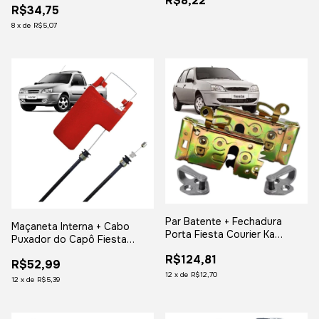
R$8,22
R$34,75
8
x
de
R$5,07
Par Batente + Fechadura
Maçaneta Interna + Cabo
Porta Fiesta Courier Ka
Puxador do Capô Fiesta
Dianteira Mecanica
Courier
R$124,81
R$52,99
12
x
de
R$12,70
12
x
de
R$5,39