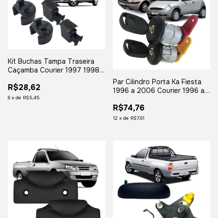
Kit Buchas Tampa Traseira
Caçamba Courier 1997 1998
1999 2000 2001 2002 2003
Par Cilindro Porta Ka Fiesta
R$28,62
2004 2005 2006 a 2013
1996 a 2006 Courier 1996 a
6
x
de
R$5,45
2016
R$74,76
12
x
de
R$7,61