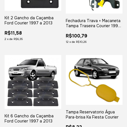
Kit 2 Gancho da Caçamba
Fechadura Trava + Macaneta
Ford Courier 1997 a 2013
Tampa Traseira Courier 1997
1998 1999 2000 2001 2002
R$11,58
R$100,79
2003 2004 a 2013
2
x
de
R$6,35
12
x
de
R$10,26
Tampa Reservatorio Água
Kit 6 Gancho da Caçamba
Para-brisa Ka Fiesta Courier
Ford Courier 1997 a 2013