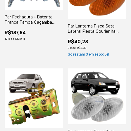
Par Fechadura + Batente
Tranca Tampa Caçamba
Par Lanterna Pisca Seta
Courier Ranger
Lateral Fiesta Courier Ka
R$187,84
S/soquete Ambar
12
x
de
R$19,11
R$40,28
9
x
de
R$5,36
Só restam
3
em estoque!