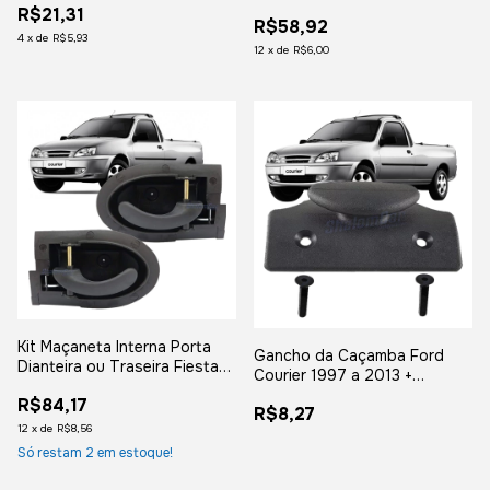
Manual
R$21,31
R$58,92
4
x
de
R$5,93
12
x
de
R$6,00
Kit Maçaneta Interna Porta
Gancho da Caçamba Ford
Dianteira ou Traseira Fiesta
Courier 1997 a 2013 +
Street Courier
Parafusos
R$84,17
R$8,27
12
x
de
R$8,56
Só restam
2
em estoque!