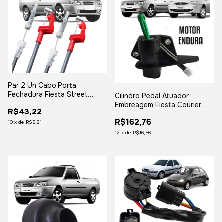
Par 2 Un Cabo Porta
Fechadura Fiesta Street
Cilindro Pedal Atuador
Courier 2 Portas
Embreagem Fiesta Courier
R$43,22
1997 1998 Endura
R$162,76
10
x
de
R$5,21
12
x
de
R$16,56