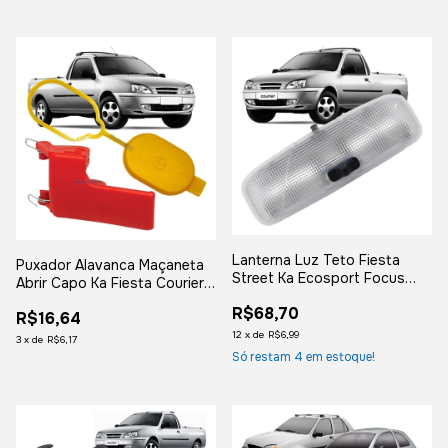
Lanterna Luz Teto Fiesta
Puxador Alavanca Maçaneta
Street Ka Ecosport Focus
Abrir Capo Ka Fiesta Courier
Courier
Novo
R$68,70
R$16,64
12
x
de
R$6,99
3
x
de
R$6,17
Só restam
4
em estoque!