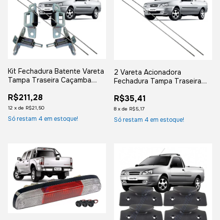
Kit Fechadura Batente Vareta
2 Vareta Acionadora
Tampa Traseira Caçamba
Fechadura Tampa Traseira
Courier
Caçamba Courier
R$211,28
R$35,41
12
x
de
R$21,50
8
x
de
R$5,17
Só restam
4
em estoque!
Só restam
4
em estoque!