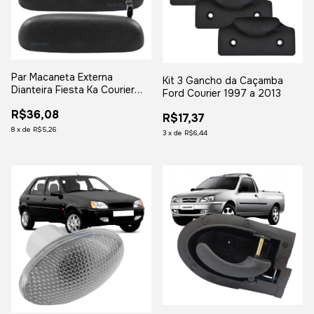
Par Macaneta Externa
Kit 3 Gancho da Caçamba
Dianteira Fiesta Ka Courier
Ford Courier 1997 a 2013
Fundo Ferro
R$36,08
R$17,37
8
x
de
R$5,26
3
x
de
R$6,44