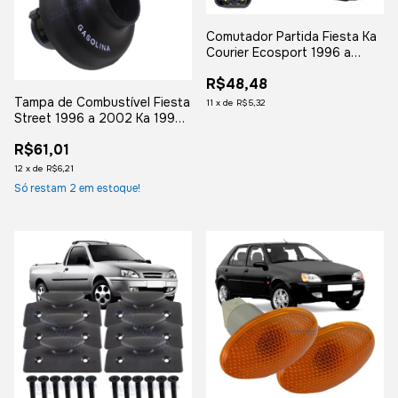
Comutador Partida Fiesta Ka
Courier Ecosport 1996 a
2007
R$48,48
Tampa de Combustível Fiesta
11
x
de
R$5,32
Street 1996 a 2002 Ka 1996
a 2007 Courier
R$61,01
12
x
de
R$6,21
Só restam
2
em estoque!