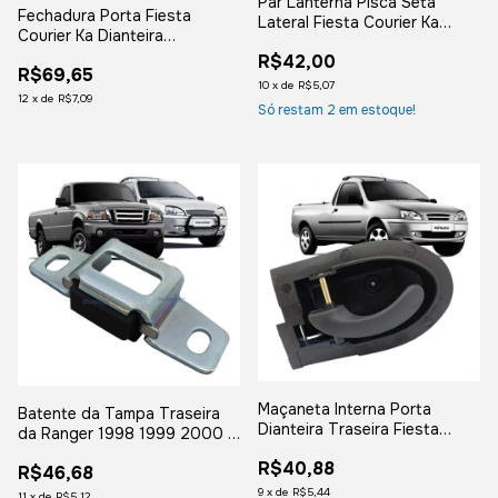
Par Lanterna Pisca Seta
Fechadura Porta Fiesta
Lateral Fiesta Courier Ka
Courier Ka Dianteira
C/soquete - Cristal
Passageiro Pre-disposta P/
R$42,00
R$69,65
Trava Eletrica
10
x
de
R$5,07
12
x
de
R$7,09
Só restam
2
em estoque!
Maçaneta Interna Porta
Batente da Tampa Traseira
Dianteira Traseira Fiesta
da Ranger 1998 1999 2000 a
Street Courier - Lado
2012 Courier 1997 1998 1999
R$40,88
Esquerdo
R$46,68
2001 em Diante
9
x
de
R$5,44
11
x
de
R$5,12