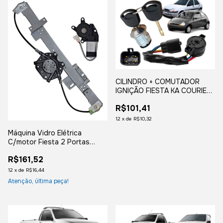
CILINDRO + COMUTADOR
IGNIÇÃO FIESTA KA COURIER
ECOSPORT
R$101,41
12
x
de
R$10,32
Máquina Vidro Elétrica
C/motor Fiesta 2 Portas
1996 À 2002 Courier Lado
R$161,52
Direito
12
x
de
R$16,44
Atenção, última peça!