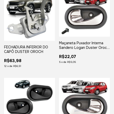
Maçaneta Puxador Interna
FECHADURA INFERIOR DO
Sandero Logan Duster Oroch
CAPÔ DUSTER OROCH
Cromado
R$22,07
R$63,98
5
x
de
R$5,05
12
x
de
R$6,51