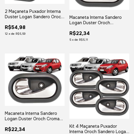
2 Maçaneta Puxador Interna
Duster Logan Sandero Oroch
Macaneta Interna Sandero
Preto
Logan Duster Oroch
R$54,98
Cromado - Lado Direito
R$22,34
12
x
de
R$5,59
5
x
de
R$5,11
Macaneta Interna Sandero
Logan Duster Oroch Cromada
Lado Esquerdo
Kit 4 Maçaneta Puxador
R$22,34
Interna Oroch Sandero Logan