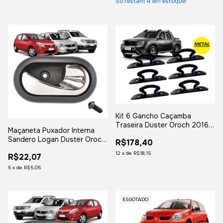
Só restam
4
em estoque!
Kit 6 Gancho Caçamba
Traseira Duster Oroch 2016
Maçaneta Puxador Interna
2017 2018 2019 2020 2021
Sandero Logan Duster Oroch
R$178,40
2022
Cromado Lado Direito
12
x
de
R$18,15
R$22,07
5
x
de
R$5,05
ESGOTADO