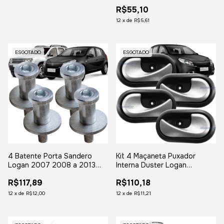
Duster Oroch
R$55,10
12
x
de
R$5,61
ESGOTADO
ESGOTADO
4 Batente Porta Sandero
Kit 4 Maçaneta Puxador
Logan 2007 2008 a 2013
Interna Duster Logan
Duster Oroch
Sandero Oroch
R$117,89
R$110,18
12
x
de
R$12,00
12
x
de
R$11,21