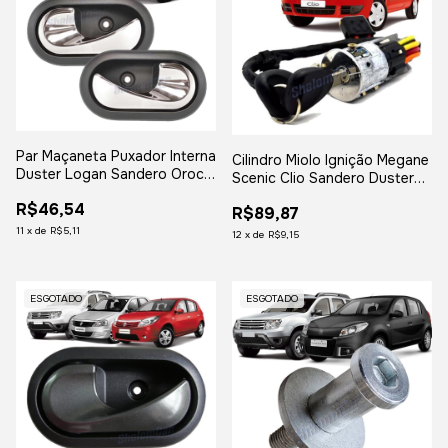
Par Maçaneta Puxador Interna
Cilindro Miolo Ignição Megane
Duster Logan Sandero Oroch
Scenic Clio Sandero Duster
Crom
Oroch C/ Chave e Comutador
R$46,54
R$89,87
11
x
de
R$5,11
12
x
de
R$9,15
ESGOTADO
ESGOTADO