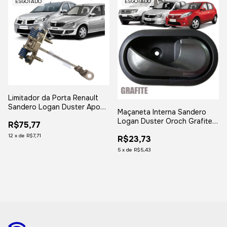
ESGOTADO
ESGOTADO
Limitador da Porta Renault
Sandero Logan Duster Apos
Maçaneta Interna Sandero
2011 Oroch Apos 2015
Logan Duster Oroch Grafite -
R$75,77
Lado Direito
12
x
de
R$7,71
R$23,73
5
x
de
R$5,43