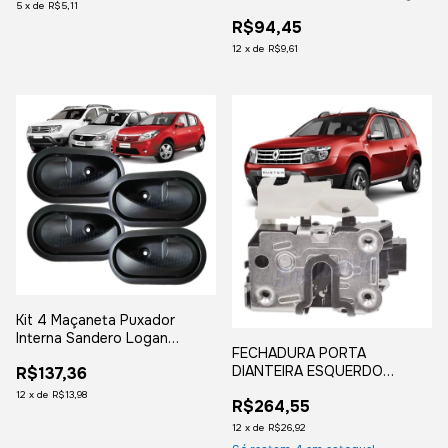
5
x
de
R$5,11
Duster
R$94,45
12
x
de
R$9,61
Kit 4 Maçaneta Puxador
Interna Sandero Logan
FECHADURA PORTA
Duster Oroch
DIANTEIRA ESQUERDO
R$137,36
ELÉTRICA DUSTER OROCH -
12
x
de
R$13,98
R$264,55
LADO ESQUERDO
12
x
de
R$26,92