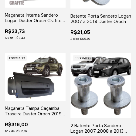
Maçaneta Interna Sandero
Batente Porta Sandero Logan
Logan Duster Oroch Grafite -
2007 a 2014 Duster Oroch
Lado Esquerdo
R$23,73
R$21,05
5
x
de
R$5,43
4
x
de
R$5,86
ESGOTADO
ESGOTADO
Maçaneta Tampa Caçamba
Traseira Duster Oroch 2019
2020 2021 2022
R$316,00
2 Batente Porta Sandero
Logan 2007 2008 a 2013
12
x
de
R$32,16