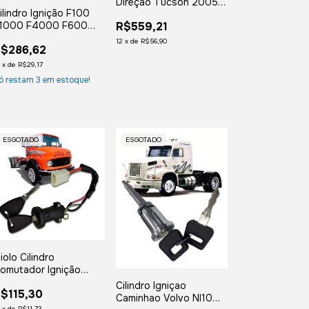
Direçao Tucson 2005
ilindro Ignição F100
2006 2007 2008
1000 F4000 F600
R$559,21
2009 2010 2011 2012
972 1973 1974 1975
2013 2014 2015 2016
12
x
de
R$56,90
$286,62
976 1977 a 1984
2
x
de
R$29,17
ó restam
3
em estoque!
ESGOTADO
ESGOTADO
iolo Cilindro
omutador Ignição
aminhão Mb 1113 1313
Cilindro Igniçao
$115,30
929
Caminhao Volvo Nl10
2
x
de
R$11,73