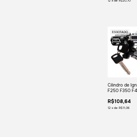
12
x
de
R$20,70
ESGOTADO
Cilindro de Ig
F250 F350 F
Ranger e Expl
R$108,64
12
x
de
R$11,06