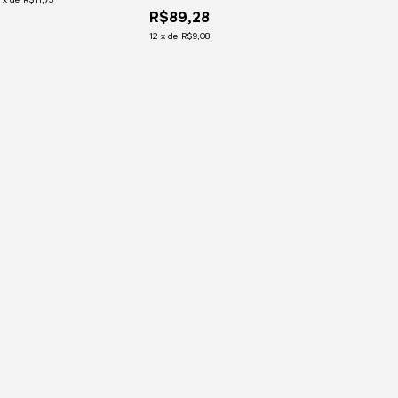
Nl12 Nh10 Nh 12
R$89,28
12
x
de
R$9,08