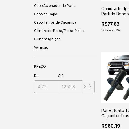
Cabo Acionador de Porta
Comutador Ig
Partida Bong
Cabo de Capô
2006 2007 
Cabo Tampa de Caçamba
R$77,83
2009 2010 20
2013 2014 20
12
x
de
R$7,92
Cilindro de Porta/Porta-Malas
2017 ...
Cilindro Ignição
Ver mais
PREÇO
De
Até
Par Batente 
Caçamba Tras
1998 1999 2
R$60,19
2002 2003