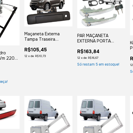
Maçaneta Externa
PAR MAÇANETA
Tampa Traseira
EXTERNA PORTA
K
Caçamba S10 2011
DIANTEIRA KOMBI
P
R$105,45
2012 2013 2014 2015
R$163,84
CLIPPER CAMINHAO VW
dro
2
2016 Preta
12
x
de
R$10,73
WORKER DELIVERY
R
 Vm 220
12
x
de
R$16,67
2
TITAN - CROMADA
330 Lado
Só restam
5
em estoque!
1
S
peça!