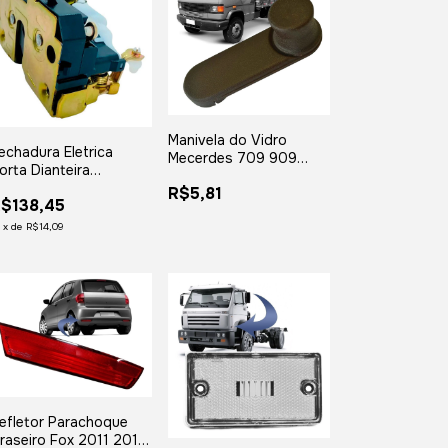
Manivela do Vidro
echadura Eletrica
Mecerdes 709 909
orta Dianteira
1620 Marrom Plastico
squerda Master 2002
R$5,81
$138,45
 2013
2
x
de
R$14,09
efletor Parachoque
raseiro Fox 2011 2012