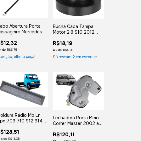
abo Abertura Porta
Bucha Capa Tampa
assageiro Mercedes
Motor 2.8 S10 2012
ccelo
2013 2014 2015 a
$12,32
R$18,19
2025
x
de
R$6,75
4
x
de
R$5,06
tenção, última peça!
Só restam
2
em estoque!
oldura Rádio Mb Ln
Fechadura Porta Meio
pn 709 710 912 914
Correr Master 2002 a
214 1618 Cinza
2013
$128,51
R$120,11
2
x
de
R$13,08