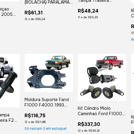
Tampa Traseira
(BOLACHA) PARALAMA
Caçamba Montana 2011
HILUX SW4 2005 2006
niçao
K
R$48,24
2012 2013 2014 2015
R$61,31
2007 2008 2009 2010
o 2005
C
2016 2017 2018 2019
11
x
de
R$5,29
2011 2012 2013 2014
12
x
de
R$6,24
2008
F
2020
2015
11 2012
R
15 2016
1
A
Moldura Suporte Farol
F1000 F4000 1993
Kit Cilindro Miolo
1994 1995 1996 Direito
Caminhao Ford F1000
Tampa
R$116,75
K
F4000 F14000 1993
eira F250
P
12
x
de
R$11,88
R$337,30
000 2001
2
Só restam
3
em estoque!
12
x
de
R$34,32
R
2