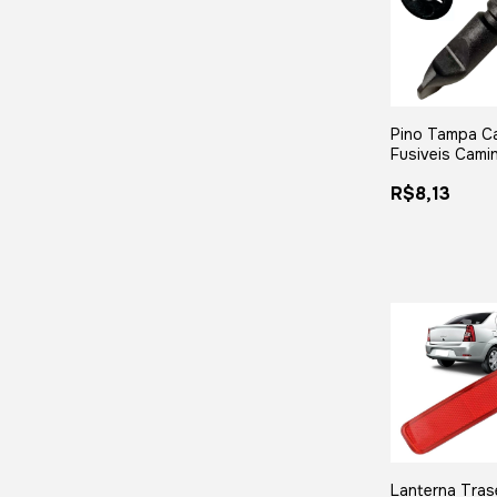
Pino Tampa Ca
Fusiveis Cami
Constellation 
R$8,13
Worker
Lanterna Tras