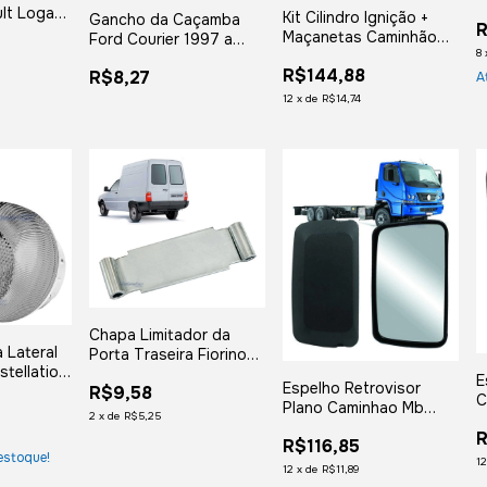
2
ult Logan
Kit Cilindro Ignição +
Gancho da Caçamba
R
12 2013
Maçanetas Caminhão
Ford Courier 1997 a
8
Mb 2214 2216 2217
2013 + Parafusos
R$144,88
R$8,27
A
12
x
de
R$14,74
Chapa Limitador da
 Lateral
Porta Traseira Fiorino
tellation
Bau 1997 Ate 2013
E
Espelho Retrovisor
R$9,58
uete
C
Plano Caminhao Mb
2
x
de
R$5,25
A
Accelo Caminhao Vw
R
R$116,85
estoque!
1
12
x
de
R$11,89