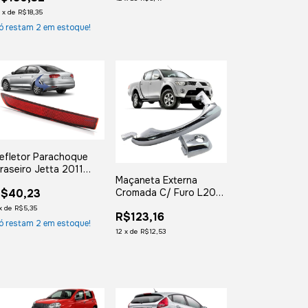
012 2013
2
x
de
R$18,35
ó restam
2
em estoque!
efletor Parachoque
raseiro Jetta 2011
Maçaneta Externa
012 2013 2014 2015
Cromada C/ Furo L200
$40,23
ado Esquerdo
Triton 2008 2009
x
de
R$5,35
R$123,16
2010 2011 2012 2013
ó restam
2
em estoque!
2014 2015 2016 2017
12
x
de
R$12,53
2018