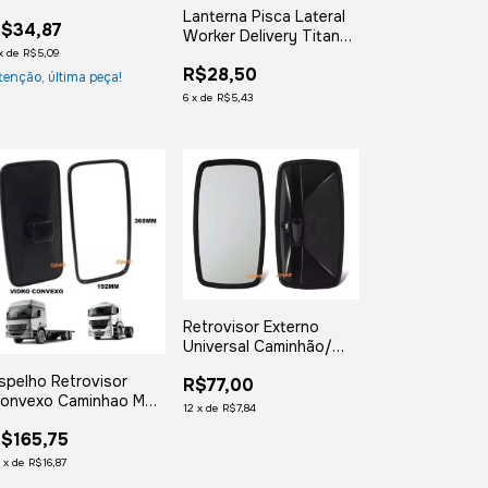
013 2014 Esquerdo
Lanterna Pisca Lateral
$34,87
Worker Delivery Titan
Caminhao Vw
x
de
R$5,09
R$28,50
tenção, última peça!
6
x
de
R$5,43
Retrovisor Externo
Universal Caminhão/
ônibus Grande Convexo
spelho Retrovisor
R$77,00
onvexo Caminhao Mb
12
x
de
R$7,84
xor Atego 1938s
$165,75
2
x
de
R$16,87