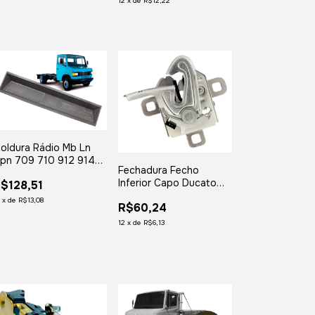
12
x
de
R$12,22
oldura Rádio Mb Ln
pn 709 710 912 914
Fechadura Fecho
214 1618 Marrom
Inferior Capo Ducato
$128,51
Jumper Boxer 2007
2
x
de
R$13,08
R$60,24
2008 2009 2010 2011
2012 2013 2014 em
12
x
de
R$6,13
Diante