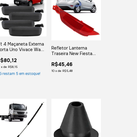
it 4 Maçaneta Externa
Refletor Lanterna
orta Uno Vivace Way
Traseira New Fiesta
010 2011 2012 2013
2011 2012 2013 2014
$80,12
014 2015
R$45,46
2015 2016 Lado
2
x
de
R$8,15
Esquerdo Motorista
10
x
de
R$5,48
ó restam
5
em estoque!