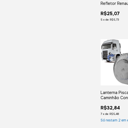
Refletor Rena
2010 2011 20
R$25,07
2014 Direito
5
x
de
R$5,73
Lanterna Pisca
Caminhão Cons
Cristal S/soq
R$32,84
7
x
de
R$5,48
Só restam
2
em 