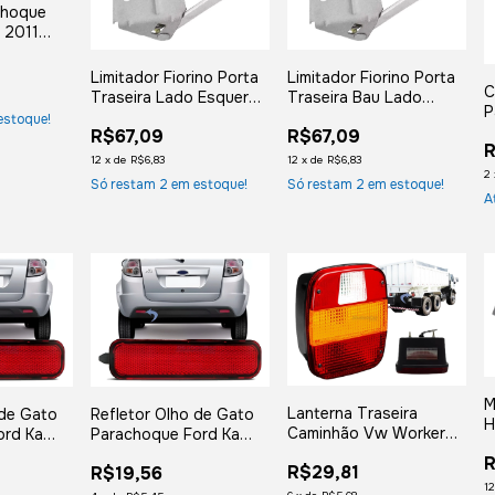
choque
a 2011
14 2015
Limitador Fiorino Porta
Limitador Fiorino Porta
C
Traseira Lado Esquerdo
Traseira Bau Lado
P
Motorista até 2013
Direito Passageiro até
estoque!
A
R$67,09
R$67,09
2013
R
12
x
de
R$6,83
12
x
de
R$6,83
2
Só restam
2
em estoque!
Só restam
2
em estoque!
A
M
Lanterna Traseira
 de Gato
Refletor Olho de Gato
H
Caminhão Vw Worker
ord Ka
Parachoque Ford Ka
1
Delivery Troller Cargo
3 -
2011 2012 2013 -
R
R$29,81
R$19,56
1113 1313 1513 2213
Direito
1
1929 1959 Marmitao