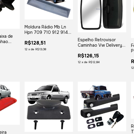
Moldura Rádio Mb Ln
Hpn 709 710 912 914
ixa de
1214 1618 Azul
Espelho Retrovisor
nhao
R$128,51
Caminhao Vw Delivery
F
Delivery
12
x
de
R$13,08
Worker Titan Convexo
P
R$126,15
E
R
a
12
x
de
R$12,84
1
R
T
eira