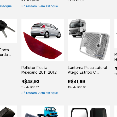
6
x
de
R$5,68
4
x
de
R$5,45
estoque!
Só restam
5
em estoque!
 Porta
uerda
M
 2007
H
009 2010
1
Lanterna Pisca Lateral
Refletor Fiesta
R
13 2014
Atego Estribo C
Mexicano 2011 2012
1
Soquete Cristal Esq
2013 - Direito
R$41,89
R$48,93
10
x
de
R$5,05
11
x
de
R$5,37
Só restam
2
em estoque!