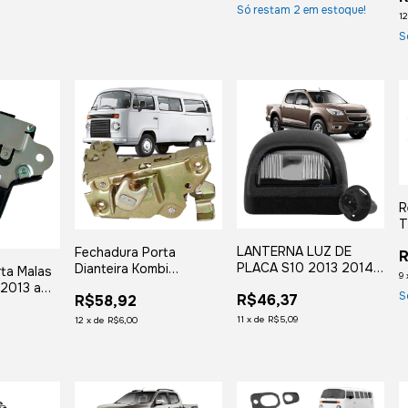
Só restam
2
em estoque!
2
1
S
R
T
2
LANTERNA LUZ DE
Fechadura Porta
R
L
PLACA S10 2013 2014
Dianteira Kombi
ta Malas
9
2015 2016 2017 2018
Caminhão Vw Worker
2013 a
S
R$46,37
R$58,92
2019 EM DIANTE COM
Delivery Titan - Lado
2011 a
SOQUETE
Direito
2009 a
11
x
de
R$5,09
12
x
de
R$6,00