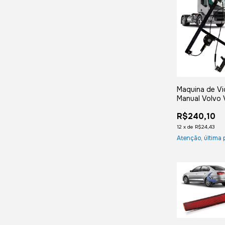
Maquina de Vi
Manual Volvo
260 270 310 
R$240,10
Direito
12
x
de
R$24,43
Atenção, última 