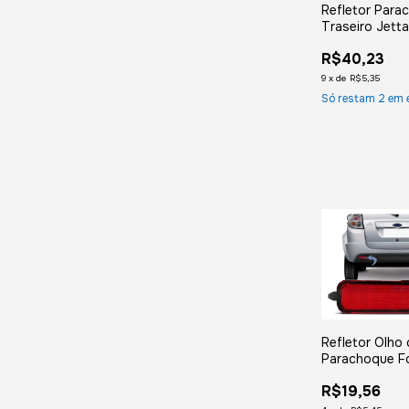
Refletor Para
Traseiro Jett
2012 2013 20
R$40,23
Lado Direito
9
x
de
R$5,35
Só restam
2
em 
Refletor Olho
Parachoque F
2011 2012 201
R$19,56
Esquerdo