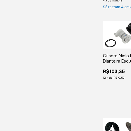
4
x
de
R$5,45
Só restam
4
em 
Cilindro Miolo
Dianteira Esq
Ducato 2006
R$103,35
2008 2008 2
2011 2012 20
12
x
de
R$10,52