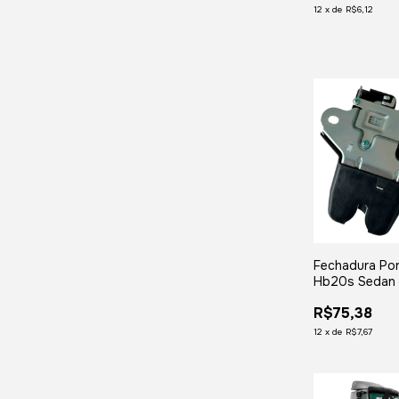
12
x
de
R$6,12
Fechadura Por
Hb20s Sedan 
2019 Elantra 
R$75,38
2015 Cerato 
2015
12
x
de
R$7,67