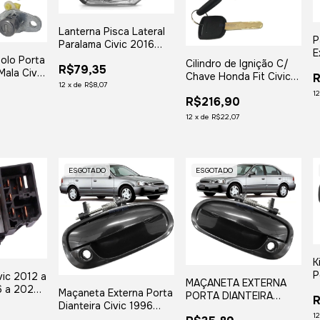
Lanterna Pisca Lateral
P
Paralama Civic 2016
E
2017 2018 Cristal
iolo Porta
Cilindro de Ignição C/
1
R$79,35
Esquerda
Mala Civic
Chave Honda Fit Civic
R
003 2004
12
x
de
R$8,07
2001 em Diante
1
R$216,90
12
x
de
R$22,07
ESGOTADO
ESGOTADO
K
P
ic 2012 a
MAÇANETA EXTERNA
2
6 a 2020
Maçaneta Externa Porta
PORTA DIANTEIRA
R
T
018
Dianteira Civic 1996
CIVIC 1996 1997 1998
1
1997 1998 1999 2000 -