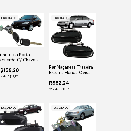
ESGOTADO
ESGOTADO
ilindro da Porta
squerdo C/ Chave -
ivic 2001 2002 2003
Par Maçaneta Traseira
$158,20
004 2005
Externa Honda Civic
2
x
de
R$16,10
1996 1997 1998 1999
R$82,24
2000
12
x
de
R$8,37
ESGOTADO
ESGOTADO