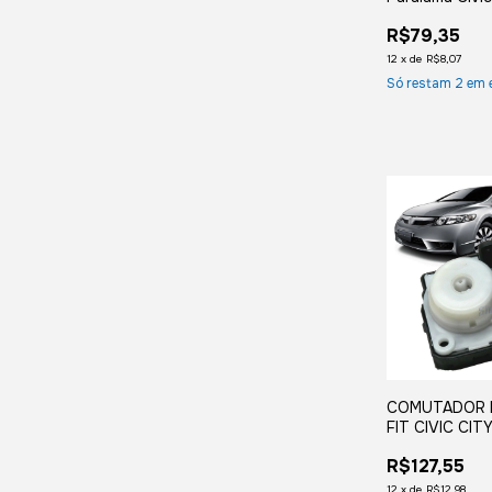
2017 2018 Cri
R$79,35
Direita
12
x
de
R$8,07
Só restam
2
em 
COMUTADOR 
FIT CIVIC CIT
ACCORD
R$127,55
12
x
de
R$12,98