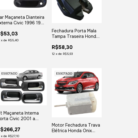
ar Maçaneta Dianteira
xterna Civic 1996 1997
998 1999 2000
Fechadura Porta Mala
$53,03
Tampa Traseira Honda
2
x
de
R$5,40
Civic 2001 2002 2003
R$58,30
2004 2005
12
x
de
R$5,93
ESGOTADO
ESGOTADO
it Maçaneta Interna
orta Civic 2001 a
006 Dianteiro /
Motor Fechadura Trava
$266,27
raseiro
Elétrica Honda Onix
Prima Spin Cobalt New
2
x
de
R$27,10