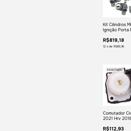
Kit Cilindros M
Ignição Porta 
2001 2002 2
R$819,18
2005
12
x
de
R$83,36
ESGOTADO
Comutador Civ
2021 Hrv 201
Crv 2012 a 2
R$112,93