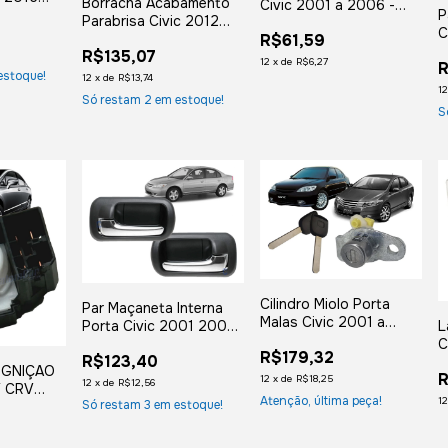
Borracha Acabamento
Civic 2001 a 2006 -
P
stal
Parabrisa Civic 2012
Traseira Esquerda
C
R$61,59
2013 2014 2015 2016
R$135,07
12
x
de
R$6,27
R
estoque!
12
x
de
R$13,74
1
Só restam
2
em estoque!
S
Cilindro Miolo Porta
Par Maçaneta Interna
Malas Civic 2001 a
L
Porta Civic 2001 2002
2006 City Apos 2009
C
2003 2004 2005
R$179,32
R$123,40
2006 Traseira
IGNIÇAO
R
12
x
de
R$18,25
12
x
de
R$12,56
Y CRV
Atenção, última peça!
1
Só restam
3
em estoque!