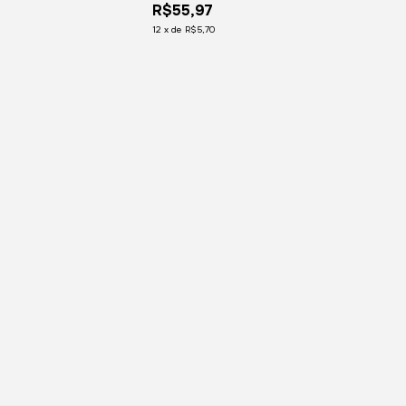
R$55,97
Civic Crv Fit
12
x
de
R$5,70