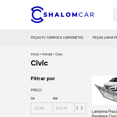
PEÇAS P/ CARROS E CAMIONETES
PEÇAS LINHA 
Início
>
Honda
>
Civic
Civic
Filtrar por
PREÇO
De
Até
Lanterna Pisca
Paralama Civi