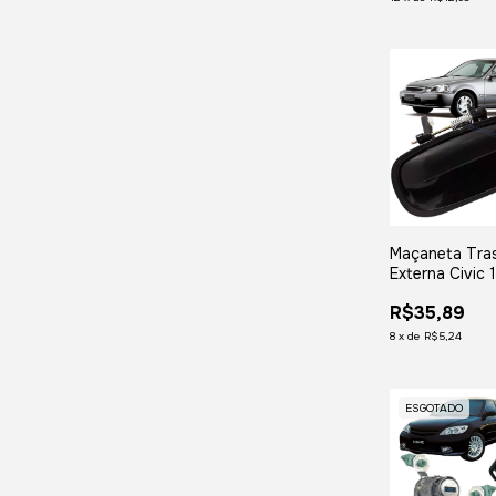
Maçaneta Tras
Externa Civic
1998 1999 20
R$35,89
Direito
8
x
de
R$5,24
ESGOTADO