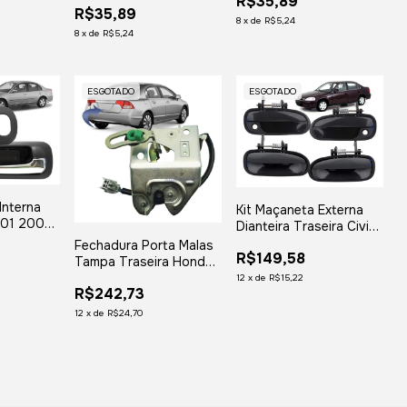
R$35,89
1999 2000 - LADO
R$35,89
Lado Direito
ESQUERDO
8
x
de
R$5,24
8
x
de
R$5,24
ESGOTADO
ESGOTADO
Interna
Kit Maçaneta Externa
001 2002
Dianteira Traseira Civic
2005
1996 1997 1998 1999
Fechadura Porta Malas
a
R$149,58
2000
Tampa Traseira Honda
Civic 2006 2007 2008
12
x
de
R$15,22
R$242,73
2009 2010 2011
12
x
de
R$24,70