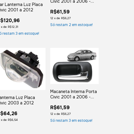
Civic 2001 a 2006 -
ar Lanterna Luz Placa
Dianteira Direita
ivic 2001 a 2012
R$61,59
12
x
de
R$6,27
$120,96
Só restam
2
em estoque!
2
x
de
R$12,31
ó restam
3
em estoque!
Macaneta Interna Porta
Civic 2001 a 2006 -
anterna Luz Placa
Traseira Direita
ivic 2003 a 2012
R$61,59
$64,26
12
x
de
R$6,27
2
x
de
R$6,54
Só restam
3
em estoque!