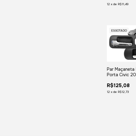
12
x
de
R$11,49
ESGOTADO
Par Maçaneta 
Porta Civic 2
2003 2004 
R$125,08
2006 Dianteir
12
x
de
R$12,73