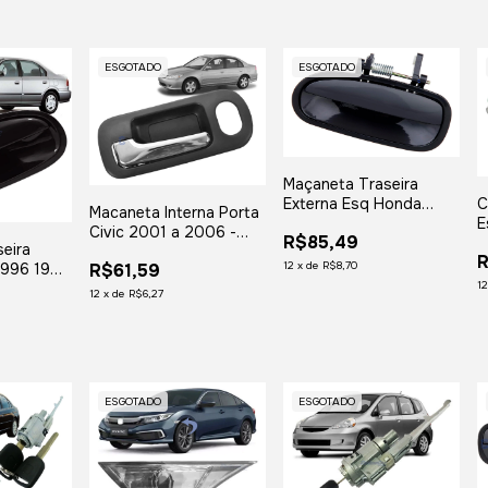
ESGOTADO
ESGOTADO
Maçaneta Traseira
C
Externa Esq Honda
Macaneta Interna Porta
E
Civic 96 97 98 99
Civic 2001 a 2006 -
R$85,49
C
2000
eira
Dianteira Esquerda
R
2
12
x
de
R$8,70
 1996 1997
R$61,59
1
00 - Lado
12
x
de
R$6,27
ESGOTADO
ESGOTADO