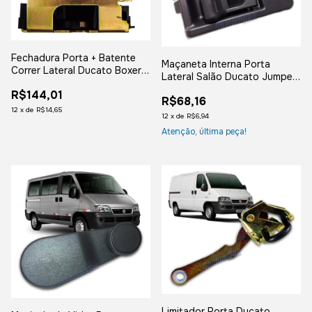
Fechadura Porta + Batente
Maçaneta Interna Porta
Correr Lateral Ducato Boxer
Lateral Salão Ducato Jumper
Jumper 2006 a 2017
Boxer
R$144,01
R$68,16
12
x
de
R$14,65
12
x
de
R$6,94
Atenção, última peça!
Limitador Porta Ducato