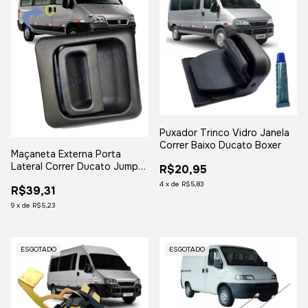
Puxador Trinco Vidro Janela
Correr Baixo Ducato Boxer
Maçaneta Externa Porta
Lateral Correr Ducato Jumper
R$20,95
Boxer
4
x
de
R$5,83
R$39,31
9
x
de
R$5,23
ESGOTADO
ESGOTADO