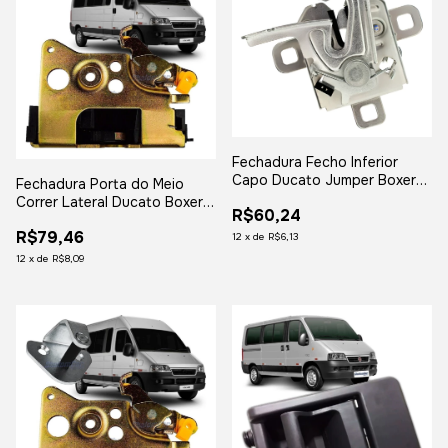
Fechadura Fecho Inferior
Capo Ducato Jumper Boxer
Fechadura Porta do Meio
2007 2008 2009 2010 2011
Correr Lateral Ducato Boxer
R$60,24
2012 2013 2014 em Diante
Jumper 2007 a 2017
R$79,46
12
x
de
R$6,13
12
x
de
R$8,09