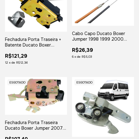
Cabo Capo Ducato Boxer
Jumper 1998 1999 2000
Fechadura Porta Traseira +
2001 a 2005
Batente Ducato Boxer
R$26,39
Jumper 2007 a 2017
R$121,29
6
x
de
R$5,03
12
x
de
R$12,34
ESGOTADO
ESGOTADO
Fechadura Porta Traseira
Ducato Boxer Jumper 2007 a
2017