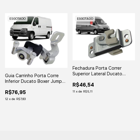
ESGOTADO
ESGOTADO
Fechadura Porta Correr
Superior Lateral Ducato
Guia Carrinho Porta Corre
Boxer Jumper
Inferior Ducato Boxer Jumper
R$46,54
2006 a 2017
R$76,95
11
x
de
R$5,11
12
x
de
R$7,83