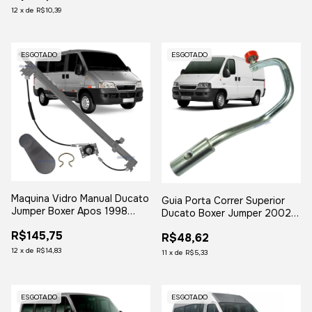
12
x
de
R$10,39
ESGOTADO
ESGOTADO
Maquina Vidro Manual Ducato
Guia Porta Correr Superior
Jumper Boxer Apos 1998
Ducato Boxer Jumper 2002 a
1999 2000 2001 2002 2003
2017
R$145,75
em Diante Lado Esquerdo
R$48,62
12
x
de
R$14,83
11
x
de
R$5,33
ESGOTADO
ESGOTADO