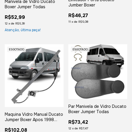
Manivela de Vidro Ducato
Jumber Boxer
Boxer Jumper Todas
R$46,27
R$52,99
11
x
de
R$5,08
12
x
de
R$5,39
Atenção, última peça!
ESGOTADO
ESGOTADO
Par Manivela de Vidro Ducato
Boxer Jumper Todas
Maquina Vidro Manual Ducato
Jumper Boxer Apos 1998
R$73,42
Esquerdo
12
x
de
R$7,47
R$102,08