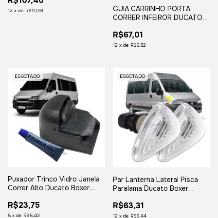
R$107,40
GUIA CARRINHO PORTA
12
x
de
R$10,93
CORRER INFEIROR DUCATO
BOXER JUMPER 2002 2003
R$67,01
2004 2005 2006 2007
2008 EM DIANTE
12
x
de
R$6,82
ESGOTADO
ESGOTADO
Puxador Trinco Vidro Janela
Par Lanterna Lateral Pisca
Correr Alto Ducato Boxer
Paralama Ducato Boxer
Jumper
Jumper
R$23,75
R$63,31
5
x
de
R$5,43
12
x
de
R$6,44